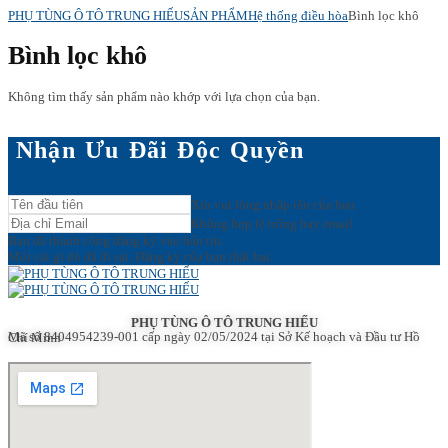
PHỤ TÙNG Ô TÔ TRUNG HIẾU
SẢN PHẨM
Hệ thống điều hòa
Bình lọc khô
Bình lọc khô
Không tìm thấy sản phẩm nào khớp với lựa chọn của bạn.
Nhận Ưu Đãi Độc Quyền
Xin vui lòng nhập tên của bạn
Không hợp lệ trống hay email
Bạn đã thành công đăng ký vào bản tin.
Một cái gì đó đã đi sai. Đăng ký của bạn thất bại.
PHỤ TÙNG Ô TÔ TRUNG HIẾU
Mã số 8404954239-001
cấp ngày 02/05/2024 tại Sở Kế hoạch và Đầu tư Hồ Chí Minh