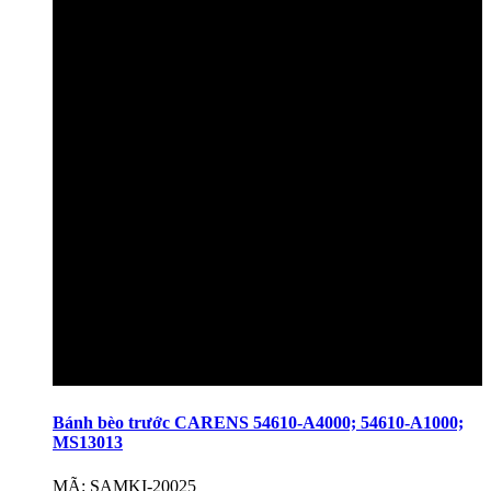
Bánh bèo trước CARENS 54610-A4000; 54610-A1000;
MS13013
MÃ: SAMKI-20025