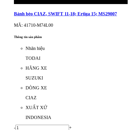
Bánh bèo CIAZ, SWIFT 11-18; Ertiga 15; MS29007
MÃ: 41710-M74L00
Thông tin sản phẩm
Nhãn hiệu
TODAI
HÃNG XE
SUZUKI
DÒNG XE
CIAZ
XUẤT XỨ
INDONESIA
-
+