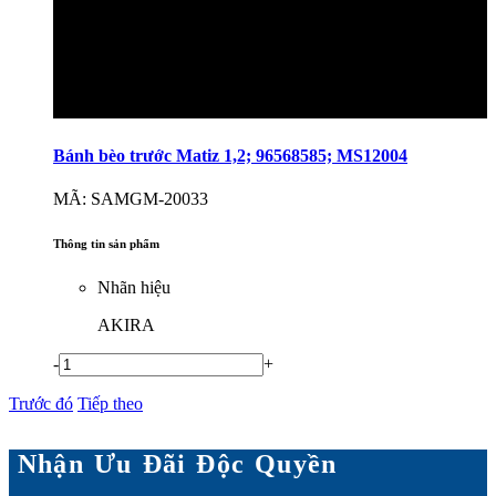
Bánh bèo trước Matiz 1,2; 96568585; MS12004
MÃ: SAMGM-20033
Thông tin sản phẩm
Nhãn hiệu
AKIRA
-
+
Trước đó
Tiếp theo
Nhận Ưu Đãi Độc Quyền