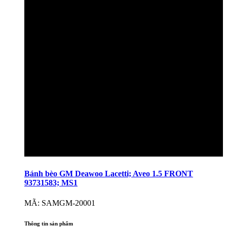
Bánh bèo GM Deawoo Lacetti; Aveo 1.5 FRONT
93731583; MS1
MÃ: SAMGM-20001
Thông tin sản phẩm