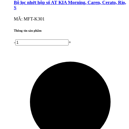
Bộ lọc nhớt hộp số AT KIA Morning, Caren, Cerato, Rio,
S
MÃ: MFT-K301
Thông tin sản phẩm
-
+