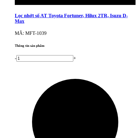
Lọc nhớt số AT Toyota Fortuner, Hilux 2TR, Isuzu D-
Max
MÃ: MFT-1039
Thông tin sản phẩm
-
+