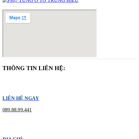
PHỤ TÙNG Ô TÔ TRUNG HIẾU
Mã số 8404954239-001
cấp ngày 02/05/2024 tại Sở Kế hoạch và Đầu tư Hồ Chí Minh
THÔNG TIN LIÊN HỆ:
LIÊN HỆ NGAY
089.88.99.441