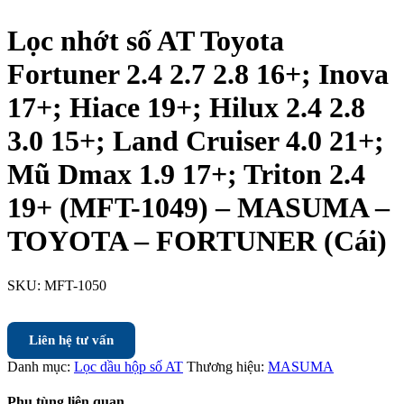
Lọc nhớt số AT Toyota
Fortuner 2.4 2.7 2.8 16+; Inova
17+; Hiace 19+; Hilux 2.4 2.8
3.0 15+; Land Cruiser 4.0 21+;
Mũ Dmax 1.9 17+; Triton 2.4
19+ (MFT-1049) – MASUMA –
TOYOTA – FORTUNER (Cái)
SKU:
MFT-1050
Liên hệ tư vấn
Danh mục:
Lọc dầu hộp số AT
Thương hiệu:
MASUMA
Phụ tùng liên quan