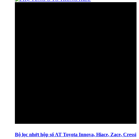
Bộ lọc nhớt hộp số AT Toyota Innova, Hiace, Zace, Cressi