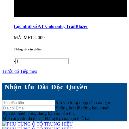
Lọc nhớt số AT Colorado, TrailBlazer
MÃ: MFT-U009
Thông tin sản phẩm
-
+
Trước đó
Tiếp theo
Nhận Ưu Đãi Độc Quyền
Xin vui lòng nhập tên của bạn
Không hợp lệ trống hay email
Bạn đã thành công đăng ký vào bản tin.
Một cái gì đó đã đi sai. Đăng ký của bạn thất bại.