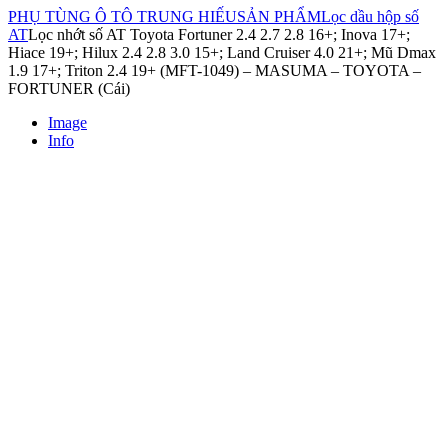
PHỤ TÙNG Ô TÔ TRUNG HIẾU
SẢN PHẨM
Lọc dầu hộp số
AT
Lọc nhớt số AT Toyota Fortuner 2.4 2.7 2.8 16+; Inova 17+;
Hiace 19+; Hilux 2.4 2.8 3.0 15+; Land Cruiser 4.0 21+; Mũ Dmax
1.9 17+; Triton 2.4 19+ (MFT-1049) – MASUMA – TOYOTA –
FORTUNER (Cái)
Image
Info