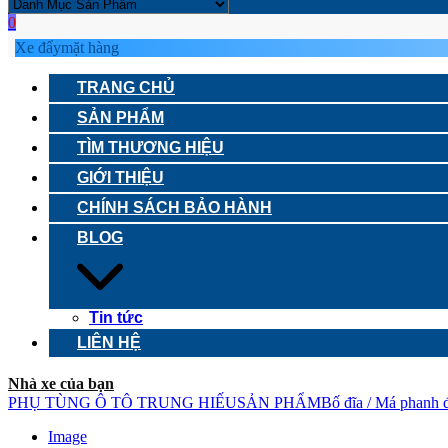
0
Xe đẩy
mặt hàng
TRANG CHỦ
SẢN PHẨM
TÌM THƯƠNG HIỆU
GIỚI THIỆU
CHÍNH SÁCH BẢO HÀNH
BLOG
Tin tức
LIÊN HỆ
Nhà xe của bạn
PHỤ TÙNG Ô TÔ TRUNG HIẾU
SẢN PHẨM
Bố đĩa / Má phanh 
Image