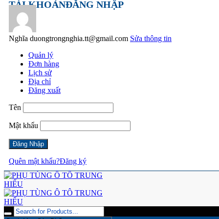
TÀI KHOẢN
ĐĂNG NHẬP
Nghĩa
duongtrongnghia.tt@gmail.com
Sửa thông tin
Quản lý
Đơn hàng
Lịch sử
Địa chỉ
Đăng xuất
Tên
Mật khẩu
Quên mật khẩu?
Đăng ký