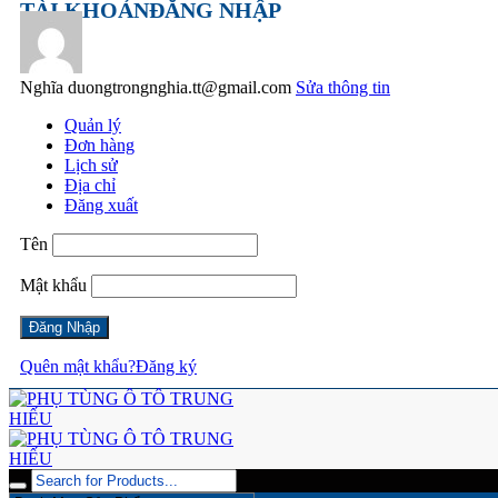
TÀI KHOẢN
ĐĂNG NHẬP
Nghĩa
duongtrongnghia.tt@gmail.com
Sửa thông tin
Quản lý
Đơn hàng
Lịch sử
Địa chỉ
Đăng xuất
Tên
Mật khẩu
Quên mật khẩu?
Đăng ký