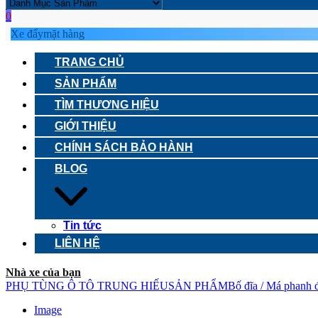
0
Xe đẩy
mặt hàng
TRANG CHỦ
SẢN PHẨM
TÌM THƯƠNG HIỆU
GIỚI THIỆU
CHÍNH SÁCH BẢO HÀNH
BLOG
Tin tức
LIÊN HỆ
Nhà xe của bạn
PHỤ TÙNG Ô TÔ TRUNG HIẾU
SẢN PHẨM
Bố đĩa / Má phanh 
Image