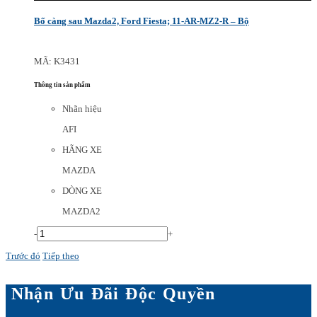
Bố càng sau Mazda2, Ford Fiesta; 11-AR-MZ2-R – Bộ
MÃ: K3431
Thông tin sản phẩm
Nhãn hiệu
AFI
HÃNG XE
MAZDA
DÒNG XE
MAZDA2
-
+
Trước đó
Tiếp theo
Nhận Ưu Đãi Độc Quyền