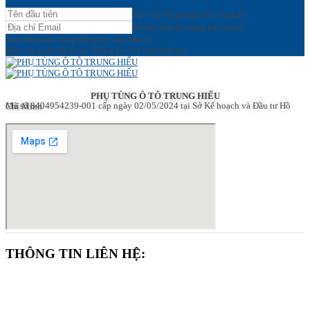
Xin vui lòng nhập tên của bạn
Không hợp lệ trống hay email
Bạn đã thành công đăng ký vào bản tin.
Một cái gì đó đã đi sai. Đăng ký của bạn thất bại.
PHỤ TÙNG Ô TÔ TRUNG HIẾU
Mã số 8404954239-001
cấp ngày 02/05/2024 tại Sở Kế hoạch và Đầu tư Hồ Chí Minh
THÔNG TIN LIÊN HỆ: