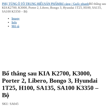
PHỤ TÙNG Ô TÔ TRUNG HIẾU
SẢN PHẨM
Bố càng / Guốc phanh
Bố thắng sau
KIA K2700, K3000, Porter 2, Libero, Bongo 3, Hyundai 1T25, H100, SA135,
SA100 K3350 – Bộ
Image
Info
Mô tả
Bố thắng sau KIA K2700, K3000,
Porter 2, Libero, Bongo 3, Hyundai
1T25, H100, SA135, SA100 K3350 –
Bộ
SKU:
SA045