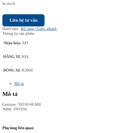
In stock
Liên hệ tư vấn
Danh mục:
Bố càng / Guốc phanh
Thông tin sản phẩm
Nhãn hiệu
AFI
HÃNG XE
KIA
DÒNG XE
K3000
Mô tả
Mô tả
Geniune: 58350-4EA00
NiBK: FN3350
Phụ tùng liên quan