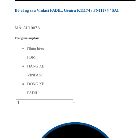
Bố càng sau Vinfast FADIL, Gentra K11174 / FN11174 / SA1
MÃ: AH1007A
Thông tin sản phẩm
Nhãn hiệu
PBM
HÃNG XE
VINFAST
DÒNG XE
FADIL
-
+