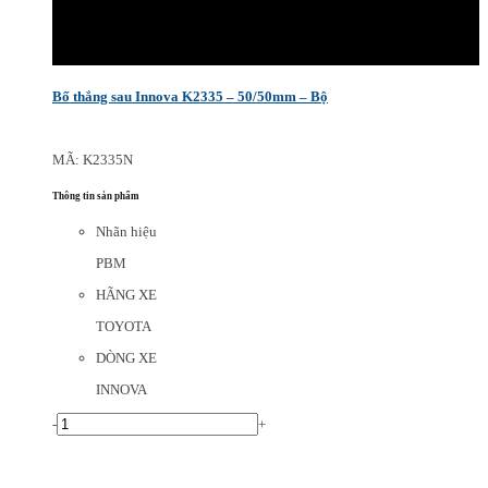
Bố thắng sau Innova K2335 – 50/50mm – Bộ
MÃ: K2335N
Thông tin sản phẩm
Nhãn hiệu
PBM
HÃNG XE
TOYOTA
DÒNG XE
INNOVA
-
+