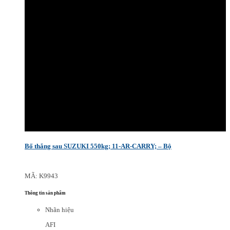
Bố thắng sau SUZUKI 550kg; 11-AR-CARRY; – Bộ
MÃ: K9943
Thông tin sản phẩm
Nhãn hiệu
AFI