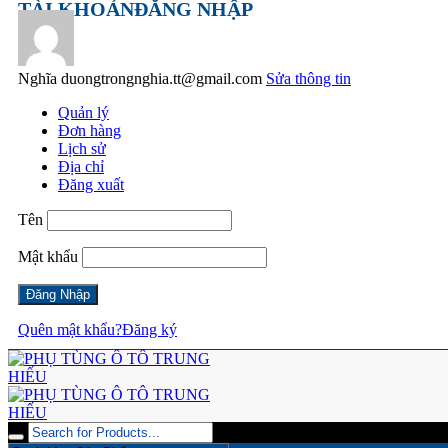
TÀI KHOẢN
ĐĂNG NHẬP
Nghĩa
duongtrongnghia.tt@gmail.com
Sửa thông tin
Quản lý
Đơn hàng
Lịch sử
Địa chỉ
Đăng xuất
Tên
Mật khẩu
Quên mật khẩu?
Đăng ký