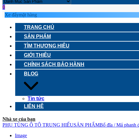
0
Xe đẩy
mặt hàng
TRANG CHỦ
SẢN PHẨM
TÌM THƯƠNG HIỆU
GIỚI THIỆU
CHÍNH SÁCH BẢO HÀNH
BLOG
Tin tức
LIÊN HỆ
Nhà xe của bạn
PHỤ TÙNG Ô TÔ TRUNG HIẾU
SẢN PHẨM
Bố đĩa / Má phanh 
Image