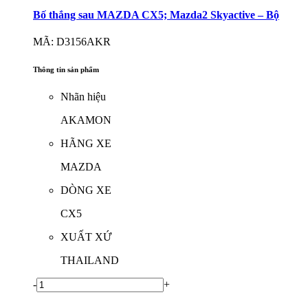
Bố thắng sau MAZDA CX5; Mazda2 Skyactive – Bộ
MÃ: D3156AKR
Thông tin sản phẩm
Nhãn hiệu
AKAMON
HÃNG XE
MAZDA
DÒNG XE
CX5
XUẤT XỨ
THAILAND
-
+