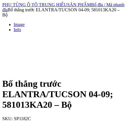
PHỤ TÙNG Ô TÔ TRUNG HIẾU
SẢN PHẨM
Bố đĩa / Má phanh
đĩa
Bố thắng trước ELANTRA/TUCSON 04-09; 581013KA20 –
Bộ
Image
Info
Bố thắng trước
ELANTRA/TUCSON 04-09;
581013KA20 – Bộ
SKU:
SP1182C