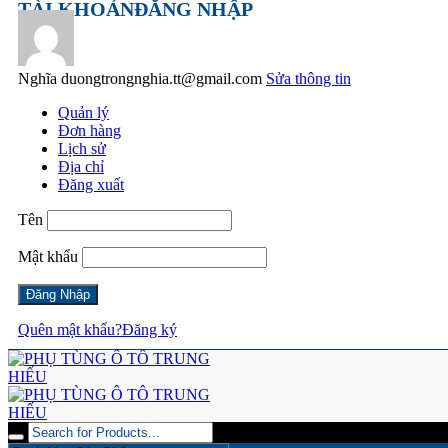
TÀI KHOẢN
ĐĂNG NHẬP
Nghĩa
duongtrongnghia.tt@gmail.com
Sửa thông tin
Quản lý
Đơn hàng
Lịch sử
Địa chỉ
Đăng xuất
Tên
Mật khẩu
Quên mật khẩu?
Đăng ký