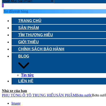
0
Xe đẩy
mặt hàng
TRANG CHỦ
SẢN PHẨM
TÌM THƯƠNG HIỆU
GIỚI THIỆU
CHÍNH SÁCH BẢO HÀNH
BLOG
Tin tức
LIÊN HỆ
Nhà xe của bạn
PHỤ TÙNG Ô TÔ TRUNG HIẾU
SẢN PHẨM
Bơm nước
Bơm nước
Image