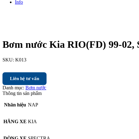
Info
Bơm nước Kia RIO(FD) 99-02, 
SKU:
K013
Liên hệ tư vấn
Danh mục:
Bơm nước
Thông tin sản phẩm
Nhãn hiệu
NAP
HÃNG XE
KIA
DÒNG XE
SPECTRA