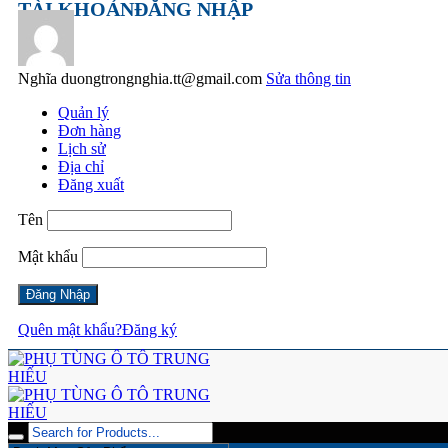
TÀI KHOẢN
ĐĂNG NHẬP
Nghĩa
duongtrongnghia.tt@gmail.com
Sửa thông tin
Quản lý
Đơn hàng
Lịch sử
Địa chỉ
Đăng xuất
Tên
Mật khẩu
Quên mật khẩu?
Đăng ký