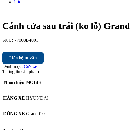
Info
Cánh cửa sau trái (ko lỗ) Grand
SKU:
77003B4001
Liên hệ tư vấn
Danh mục:
Cửa xe
Thông tin sản phẩm
Nhãn hiệu
MOBIS
HÃNG XE
HYUNDAI
DÒNG XE
Grand i10