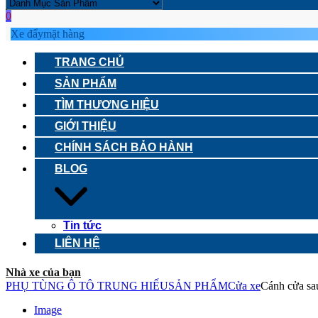
0
Xe đẩy
mặt hàng
TRANG CHỦ
SẢN PHẨM
TÌM THƯƠNG HIỆU
GIỚI THIỆU
CHÍNH SÁCH BẢO HÀNH
BLOG
Tin tức
LIÊN HỆ
Nhà xe của bạn
PHỤ TÙNG Ô TÔ TRUNG HIẾU
SẢN PHẨM
Cửa xe
Cánh cửa sau
Image