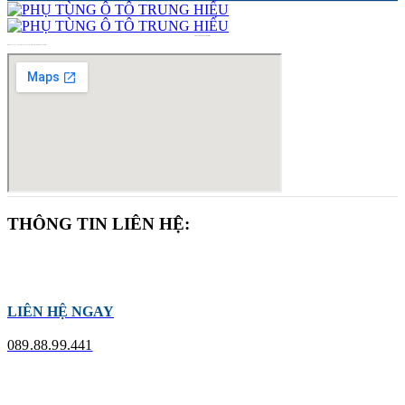
PHỤ TÙNG Ô TÔ TRUNG HIẾU
Mã số 8404954239-001
cấp ngày 02/05/2024 tại Sở Kế hoạch và Đầu tư Hồ Chí Minh
THÔNG TIN LIÊN HỆ:
LIÊN HỆ NGAY
089.88.99.441