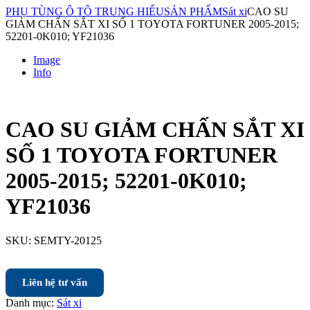
PHỤ TÙNG Ô TÔ TRUNG HIẾU
SẢN PHẨM
Sát xi
CAO SU
GIẢM CHẤN SẮT XI SỐ 1 TOYOTA FORTUNER 2005-2015;
52201-0K010; YF21036
Image
Info
CAO SU GIẢM CHẤN SẮT XI
SỐ 1 TOYOTA FORTUNER
2005-2015; 52201-0K010;
YF21036
SKU:
SEMTY-20125
Liên hệ tư vấn
Danh mục:
Sát xi