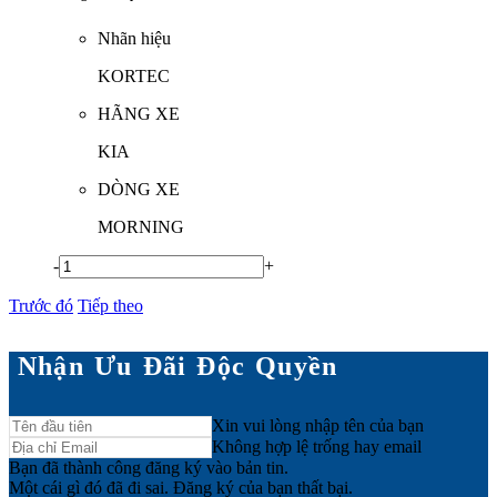
Nhãn hiệu
KORTEC
HÃNG XE
KIA
DÒNG XE
MORNING
-
+
Trước đó
Tiếp theo
Nhận Ưu Đãi Độc Quyền
Xin vui lòng nhập tên của bạn
Không hợp lệ trống hay email
Bạn đã thành công đăng ký vào bản tin.
Một cái gì đó đã đi sai. Đăng ký của bạn thất bại.