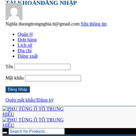
TÀI KHOẢN
ĐĂNG NHẬP
Nghĩa
duongtrongnghia.tt@gmail.com
Sửa thông tin
Quản lý
Đơn hàng
Lịch sử
Địa chỉ
Đăng xuất
Tên
Mật khẩu
Quên mật khẩu?
Đăng ký