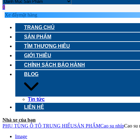
0
Xe đẩy
mặt hàng
TRANG CHỦ
SẢN PHẨM
TÌM THƯƠNG HIỆU
GIỚI THIỆU
CHÍNH SÁCH BẢO HÀNH
BLOG
Tin tức
LIÊN HỆ
Nhà xe của bạn
PHỤ TÙNG Ô TÔ TRUNG HIẾU
SẢN PHẨM
Cao su nhíp
Cao su 
Image