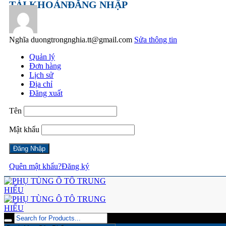
TÀI KHOẢN
ĐĂNG NHẬP
Nghĩa
duongtrongnghia.tt@gmail.com
Sửa thông tin
Quản lý
Đơn hàng
Lịch sử
Địa chỉ
Đăng xuất
Tên
Mật khẩu
Quên mật khẩu?
Đăng ký