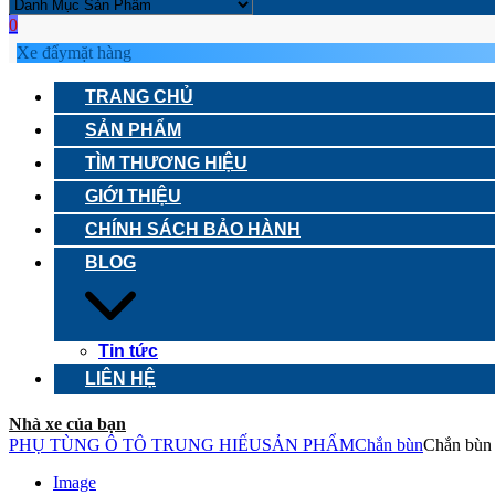
0
Xe đẩy
mặt hàng
TRANG CHỦ
SẢN PHẨM
TÌM THƯƠNG HIỆU
GIỚI THIỆU
CHÍNH SÁCH BẢO HÀNH
BLOG
Tin tức
LIÊN HỆ
Nhà xe của bạn
PHỤ TÙNG Ô TÔ TRUNG HIẾU
SẢN PHẨM
Chắn bùn
Chắn bùn
Image