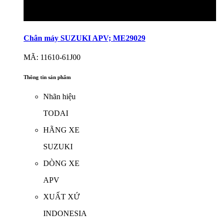
Chân máy SUZUKI APV; ME29029
MÃ: 11610-61J00
Thông tin sản phẩm
Nhãn hiệu
TODAI
HÃNG XE
SUZUKI
DÒNG XE
APV
XUẤT XỨ
INDONESIA