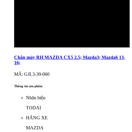
Chân máy RH MAZDA CX5 2.5; Mazda3; Mazda6 13-
16;
MÃ: GJL3-39-060
Thông tin sản phẩm
Nhãn hiệu
TODAI
HÃNG XE
MAZDA