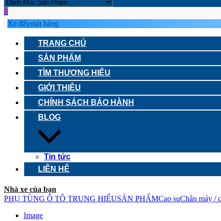
0
Xe đẩy
mặt hàng
TRANG CHỦ
SẢN PHẨM
TÌM THƯƠNG HIỆU
GIỚI THIỆU
CHÍNH SÁCH BẢO HÀNH
BLOG
Tin tức
LIÊN HỆ
Nhà xe của bạn
PHỤ TÙNG Ô TÔ TRUNG HIẾU
SẢN PHẨM
Cao su
Chân máy / 
Image