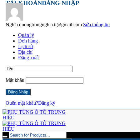
TÀI KHOẢN
ĐĂNG NHẬP
Nghĩa
duongtrongnghia.tt@gmail.com
Sửa thông tin
Quản lý
Đơn hàng
Lịch sử
Địa chỉ
Đăng xuất
Tên
Mật khẩu
Quên mật khẩu?
Đăng ký