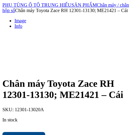
PHỤ TÙNG Ô TÔ TRUNG HIẾU
SẢN PHẨM
Chân máy / chân
hộp số
Chân máy Toyota Zace RH 12301-13130; ME21421 – Cái
Image
Info
Chân máy Toyota Zace RH
12301-13130; ME21421 – Cái
SKU:
12301-13020A
In stock