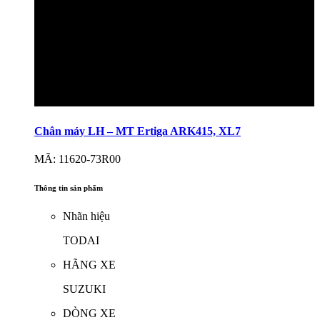
Chân máy LH – MT Ertiga ARK415, XL7
MÃ: 11620-73R00
Thông tin sản phẩm
Nhãn hiệu
TODAI
HÃNG XE
SUZUKI
DÒNG XE