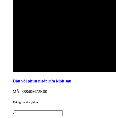
Đầu vòi phun nước rửa kính sau
MÃ: 38840M72R00
Thông tin sản phẩm
-
+