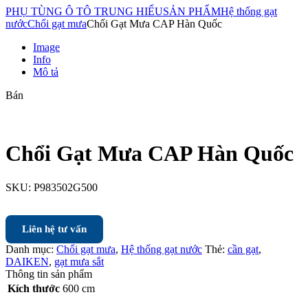
PHỤ TÙNG Ô TÔ TRUNG HIẾU
SẢN PHẨM
Hệ thống gạt
nước
Chổi gạt mưa
Chổi Gạt Mưa CAP Hàn Quốc
Image
Info
Mô tả
Bán
Chổi Gạt Mưa CAP Hàn Quốc
SKU:
P983502G500
Liên hệ tư vấn
Danh mục:
Chổi gạt mưa
,
Hệ thống gạt nước
Thẻ:
cần gạt
,
DAIKEN
,
gạt mưa sắt
Thông tin sản phẩm
Kích thước
600 cm