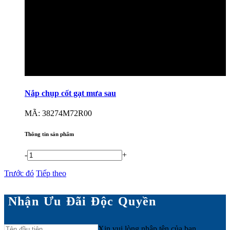
Nắp chụp cốt gạt mưa sau
MÃ: 38274M72R00
Thông tin sản phẩm
-
+
Trước đó
Tiếp theo
Nhận Ưu Đãi Độc Quyền
Xin vui lòng nhập tên của bạn