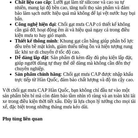
Chất liệu cao cấp
: Lưỡi gạt làm từ silicone và cao su tự
nhiên, mang lại độ bền cao, tăng tuổi thọ sản phẩm và đảm
bảo làm sạch nước hiệu quả mà không để lại vệt nước hay bụi
bẩn.
Công nghệ hiện đại
: Chổi gạt mưa CAP có thiết kế không
cần giá đỡ, hoạt động êm ái và hiệu quả ngay cả trong điều
kiện mưa to hay gió mạnh.
Thiết kế thông minh
: Khung gạt cân bằng giúp phân bổ lực
đều trên bề mặt kính, giảm thiểu tiếng ồn và hiện tượng rung
lắc khi xe di chuyển ở tốc độ cao.
Dễ dàng lắp đặt
: Sản phẩm đi kèm đầy đủ phụ kiện lắp đặt,
giúp người dùng tự thay thế dễ dàng mà không cần đến thợ
chuyên nghiệp.
Sản phẩm chính hãng
: Chổi gạt mưa CAP được nhập khẩu
trực tiếp từ Hàn Quốc, đảm bảo chất lượng và độ tin cậy cao.
Với chổi gạt mưa CAP Hàn Quốc, bạn không chỉ đầu tư vào một
sản phẩm bền bỉ mà còn đảm bảo tầm nhìn rõ ràng và an toàn khi lái
xe trong điều kiện thời tiết xấu. Đây là lựa chọn lý tưởng cho mọi tài
xế, đặc biệt trong những tháng mưa kéo dài.
Phụ tùng liên quan