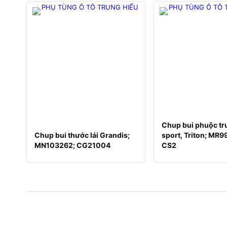
Chup bui phuộc tr
Chup bui thước lái Grandis;
sport, Triton; MR
MN103262; CG21004
CS2