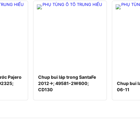
ước Pajero
Chup bui láp trong SantaFe
992325;
2012->; 49581-2W600;
Chup bui l
CD130
06-11