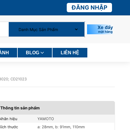
ĐĂNG NHẬP
Xe đẩy
mặt hàng
HÀNH
BLOG
LIÊN HỆ
-28020; CD21023
Thông tin sản phẩm
Nhãn hiệu
YAMOTO
Kích thước
a: 28mm, b: 91mm, 110mm