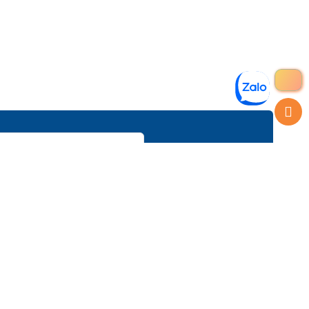
TRỢ GIÚP
CHÍNH SÁCH
Về Chúng Tôi
Chính Sách Bảo Mật
Tuyển Dụng
Chính Sách Thanh Toán
Liên Hệ
Chính Sách Giao Hàng