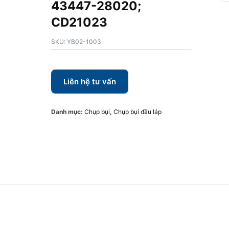
43447-28020;
CD21023
SKU:
YB02-1003
Liên hệ tư vấn
Danh mục:
Chụp bụi
,
Chụp bụi đầu láp