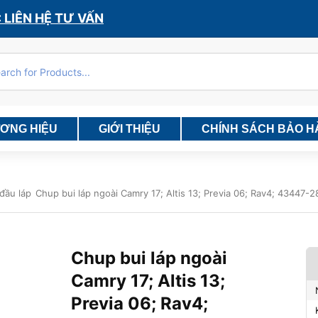
 LIÊN HỆ TƯ VẤN
ƯƠNG HIỆU
GIỚI THIỆU
CHÍNH SÁCH BẢO 
đầu láp
Chup bui láp ngoài Camry 17; Altis 13; Previa 06; Rav4; 43447
Chup bui láp ngoài
Camry 17; Altis 13;
Previa 06; Rav4;