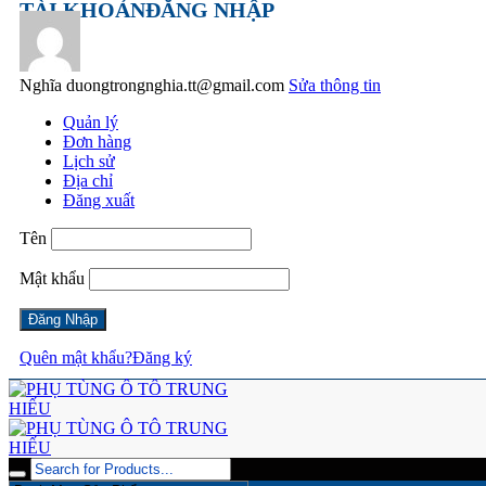
TÀI KHOẢN
ĐĂNG NHẬP
Nghĩa
duongtrongnghia.tt@gmail.com
Sửa thông tin
Quản lý
Đơn hàng
Lịch sử
Địa chỉ
Đăng xuất
Tên
Mật khẩu
Quên mật khẩu?
Đăng ký