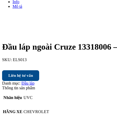
Info
Mô tả
Đầu láp ngoài Cruze 13318006 –
SKU:
ELS013
Liên hệ tư vấn
Danh mục:
Đầu láp
Thông tin sản phẩm
Nhãn hiệu
UVC
HÃNG XE
CHEVROLET