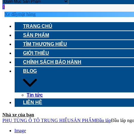
0
Xe đẩy
mặt hàng
TRANG CHỦ
SẢN PHẨM
TÌM THƯƠNG HIỆU
GIỚI THIỆU
CHÍNH SÁCH BẢO HÀNH
BLOG
Tin tức
LIÊN HỆ
Nhà xe của bạn
PHỤ TÙNG Ô TÔ TRUNG HIẾU
SẢN PHẨM
Đầu láp
Đầu láp ngo
Image