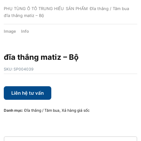
PHỤ TÙNG Ô TÔ TRUNG HIẾU
SẢN PHẨM
Đĩa thắng / Tăm bua
đĩa thắng matiz – Bộ
Image
Info
đĩa thắng matiz – Bộ
SKU:
SP004039
Liên hệ tư vấn
Danh mục:
Đĩa thắng / Tăm bua
,
Xả hàng giá sốc