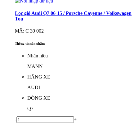
Lọc gió Audi Q7 06-15 / Porsche Cayenne / Volkswagen
Tou
MÃ: C 39 002
Thông tin sản phẩm
Nhãn hiệu
MANN
HÃNG XE
AUDI
DÒNG XE
Q7
-
+