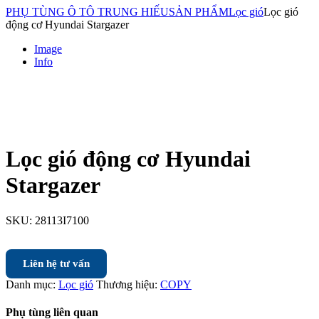
PHỤ TÙNG Ô TÔ TRUNG HIẾU
SẢN PHẨM
Lọc gió
Lọc gió
động cơ Hyundai Stargazer
Image
Info
Lọc gió động cơ Hyundai
Stargazer
SKU:
28113I7100
Liên hệ tư vấn
Danh mục:
Lọc gió
Thương hiệu:
COPY
Phụ tùng liên quan