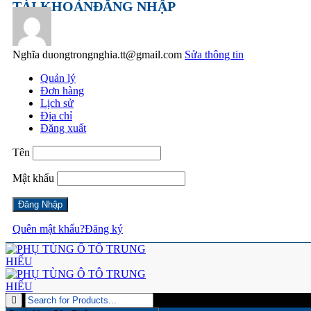
TÀI KHOẢN
ĐĂNG NHẬP
Nghĩa
duongtrongnghia.tt@gmail.com
Sửa thông tin
Quản lý
Đơn hàng
Lịch sử
Địa chỉ
Đăng xuất
Tên
Mật khẩu
Quên mật khẩu?
Đăng ký