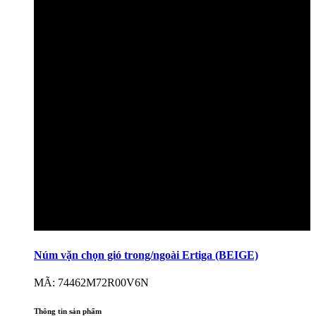
Núm vặn chọn gió trong/ngoài Ertiga (BEIGE)
MÃ: 74462M72R00V6N
Thông tin sản phẩm