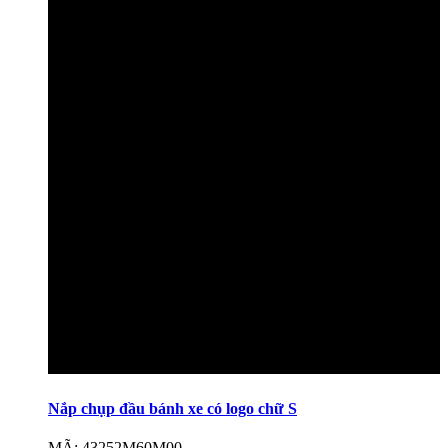
Nắp chụp đầu bánh xe có logo chữ S
MÃ: 43252M60M00