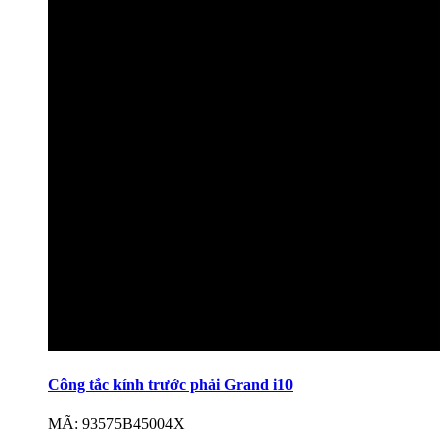
Công tắc kính trước phải Grand i10
MÃ: 93575B45004X