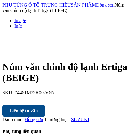
PHỤ TÙNG Ô TÔ TRUNG HIẾU
SẢN PHẨM
Đồng sơn
Núm
văn chỉnh độ lạnh Ertiga (BEIGE)
Image
Info
Núm văn chỉnh độ lạnh Ertiga
(BEIGE)
SKU:
74461M72R00-V6N
Liên hệ tư vấn
Danh mục:
Đồng sơn
Thương hiệu:
SUZUKI
Phụ tùng liên quan