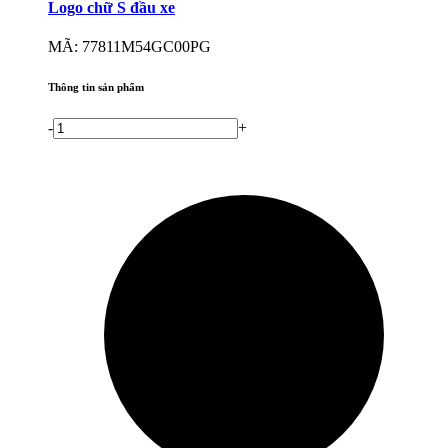
Logo chữ S đầu xe
MÃ: 77811M54GC00PG
Thông tin sản phẩm
-
+