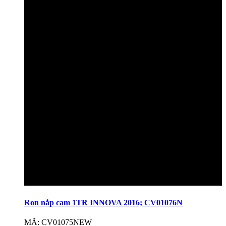
Ron nắp cam 1TR INNOVA 2016; CV01076N
MÃ: CV01075NEW