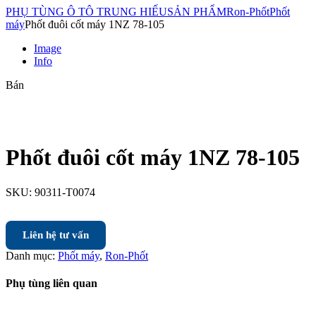
PHỤ TÙNG Ô TÔ TRUNG HIẾU
SẢN PHẨM
Ron-Phốt
Phốt
máy
Phốt đuôi cốt máy 1NZ 78-105
Image
Info
Bán
Phốt đuôi cốt máy 1NZ 78-105
SKU:
90311-T0074
Liên hệ tư vấn
Danh mục:
Phốt máy
,
Ron-Phốt
Phụ tùng liên quan