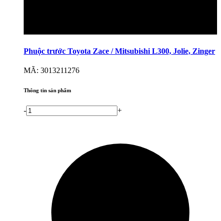
Phuộc trước Toyota Zace / Mitsubishi L300, Jolie, Zinger
MÃ: 3013211276
Thông tin sản phẩm
-
+