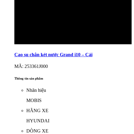
Cao su chân két nước Grand i10 – Cái
MÃ: 253361J000
Thông tin sản phẩm
Nhãn hiệu
MOBIS
HÃNG XE
HYUNDAI
DÒNG XE