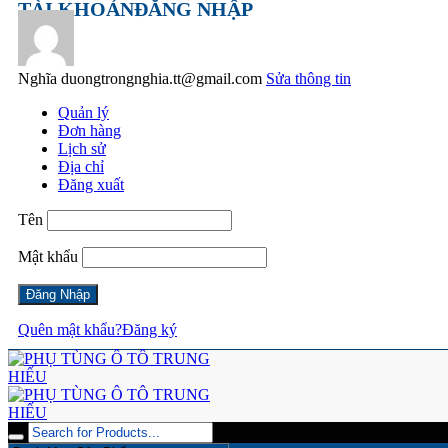
TÀI KHOẢN
ĐĂNG NHẬP
Nghĩa
duongtrongnghia.tt@gmail.com
Sửa thông tin
Quản lý
Đơn hàng
Lịch sử
Địa chỉ
Đăng xuất
Tên
Mật khẩu
Quên mật khẩu?
Đăng ký