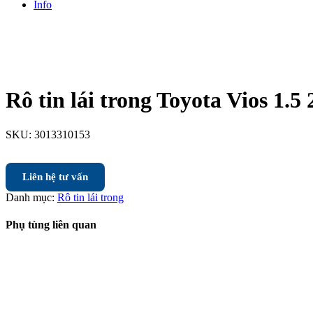
Info
Rô tin lái trong Toyota Vios 1.5
SKU:
3013310153
Liên hệ tư vấn
Danh mục:
Rô tin lái trong
Phụ tùng liên quan