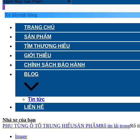
0
Xe đẩy
mặt hàng
TRANG CHỦ
SẢN PHẨM
TÌM THƯƠNG HIỆU
GIỚI THIỆU
CHÍNH SÁCH BẢO HÀNH
BLOG
Tin tức
LIÊN HỆ
Nhà xe của bạn
PHỤ TÙNG Ô TÔ TRUNG HIẾU
SẢN PHẨM
Rô tin lái trong
Rô t
Image