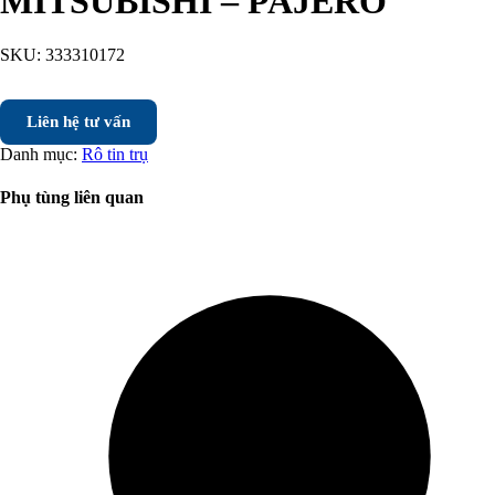
MITSUBISHI – PAJERO
SKU:
333310172
Liên hệ tư vấn
Danh mục:
Rô tin trụ
Phụ tùng liên quan