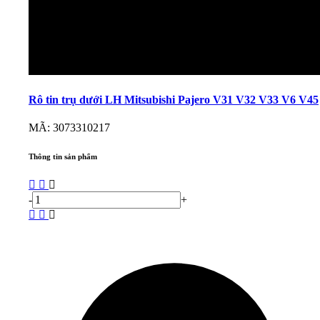
Rô tin trụ dưới LH Mitsubishi Pajero V31 V32 V33 V6 V45
MÃ: 3073310217
Thông tin sản phẩm
-
+