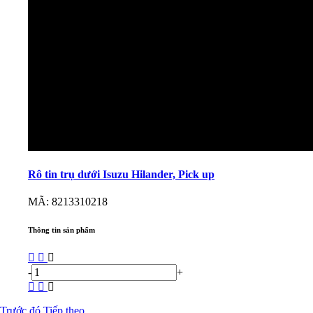
Rô tin trụ dưới Isuzu Hilander, Pick up
MÃ: 8213310218
Thông tin sản phẩm
-
+
Trước đó
Tiếp theo