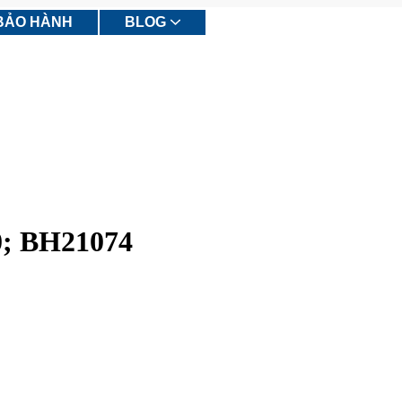
BẢO HÀNH
BLOG
0; BH21074