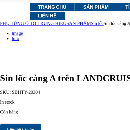
TRANG CHỦ
SẢN PHẨM
T
LIÊN HỆ
PHỤ TÙNG Ô TÔ TRUNG HIẾU
SẢN PHẨM
Sin lốc
Sin lốc càng
Image
Info
Sin lốc càng A trên LANDCRUIS
SKU:
SBHTY-20304
In stock
Còn hàng
Liên hệ tư vấn