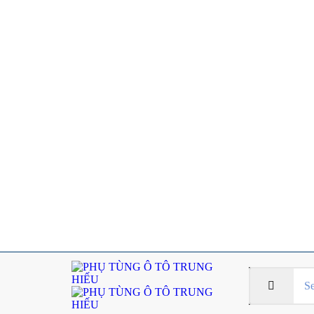
HOTLINE
:
089 8899 441
ZALO: LIÊ