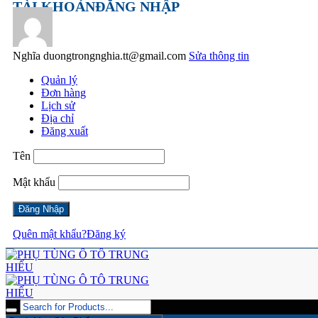
TÀI KHOẢN
ĐĂNG NHẬP
Nghĩa
duongtrongnghia.tt@gmail.com
Sửa thông tin
Quản lý
Đơn hàng
Lịch sử
Địa chỉ
Đăng xuất
Tên
Mật khẩu
Quên mật khẩu?
Đăng ký