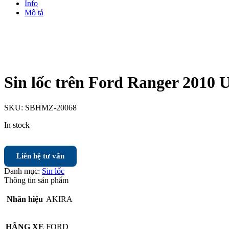
Info
Mô tả
Sin lốc trên Ford Ranger 2010
SKU:
SBHMZ-20068
In stock
Liên hệ tư vấn
Danh mục:
Sin lốc
Thông tin sản phẩm
Nhãn hiệu
AKIRA
HÃNG XE
FORD