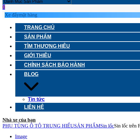
0
Xe đẩy
mặt hàng
TRANG CHỦ
SẢN PHẨM
TÌM THƯƠNG HIỆU
GIỚI THIỆU
CHÍNH SÁCH BẢO HÀNH
BLOG
Tin tức
LIÊN HỆ
Nhà xe của bạn
PHỤ TÙNG Ô TÔ TRUNG HIẾU
SẢN PHẨM
Sin lốc
Sin lốc trê
Image