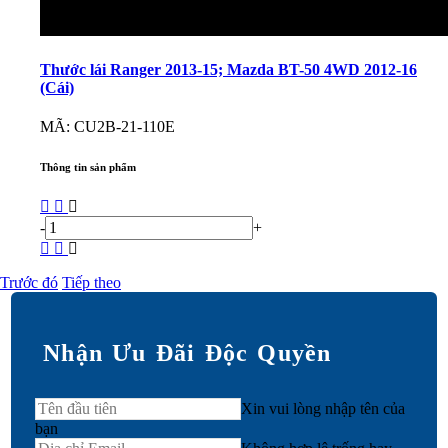
Thước lái Ranger 2013-15; Mazda BT-50 4WD 2012-16
(Cái)
MÃ: CU2B-21-110E
Thông tin sản phẩm
-
+
Trước đó
Tiếp theo
Nhận Ưu Đãi Độc Quyền
Xin vui lòng nhập tên của
bạn