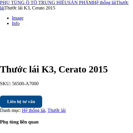
PHỤ TÙNG Ô TÔ TRUNG HIẾU
SẢN PHẨM
Hệ thống lái
Thước
lái
Thước lái K3, Cerato 2015
Image
Info
Thước lái K3, Cerato 2015
SKU:
56500-A7000
Liên hệ tư vấn
Danh mục:
Hệ thống lái
,
Thước lái
Phụ tùng liên quan