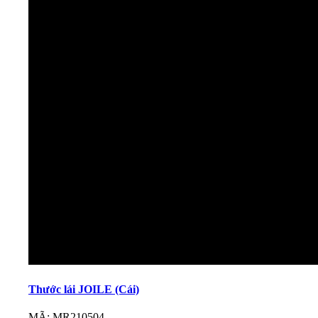
Thước lái JOILE (Cái)
MÃ: MR210504