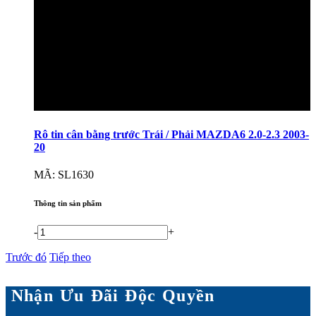
Rô tin cân bằng trước Trái / Phải MAZDA6 2.0-2.3 2003-
20
MÃ: SL1630
Thông tin sản phẩm
-
+
Trước đó
Tiếp theo
Nhận Ưu Đãi Độc Quyền