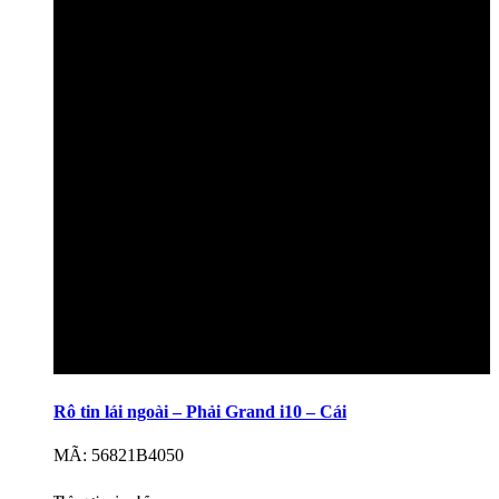
Rô tin lái ngoài – Phải Grand i10 – Cái
MÃ: 56821B4050