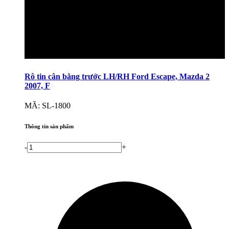
Rô tin cân bằng trước LH/RH Ford Escape, Mazda 2
2007, F
MÃ: SL-1800
Thông tin sản phẩm
-
+