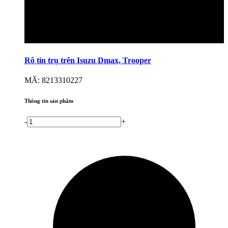
Rô tin trụ trên Isuzu Dmax, Trooper
MÃ: 8213310227
Thông tin sản phẩm
-
+