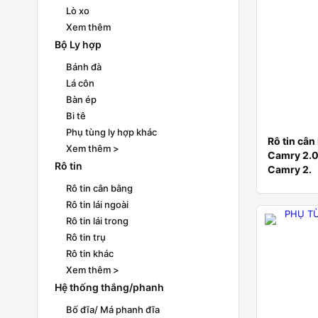
Lò xo
Xem thêm
Bộ Ly hợp
Bánh đà
Lá côn
Bàn ép
Bi tê
Phụ tùng ly hợp khác
Rô tin câ
Xem thêm >
Camry 2.
Rô tin
Camry 2.
Rô tin cân bằng
Rô tin lái ngoài
Rô tin lái trong
Rô tin trụ
Rô tin khác
Xem thêm >
Hệ thống thắng/phanh
Bố đĩa/ Má phanh đĩa