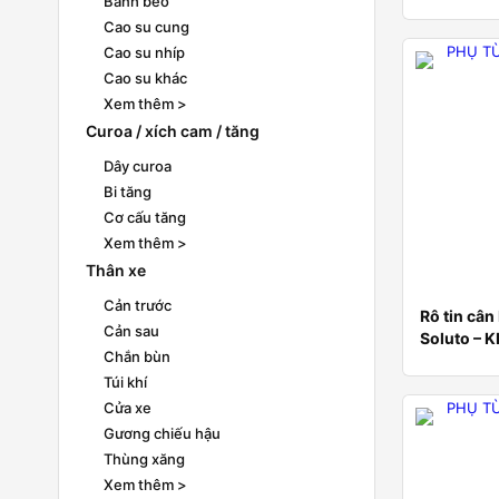
Bánh bèo
Cao su cung
Cao su nhíp
Cao su khác
Xem thêm >
Curoa / xích cam / tăng
Dây curoa
Bi tăng
Cơ cấu tăng
Xem thêm >
Thân xe
Cản trước
Rô tin cân
Cản sau
Soluto – 
Chắn bùn
Túi khí
Cửa xe
Gương chiếu hậu
Thùng xăng
Xem thêm >