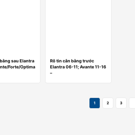
 bằng sau Elantra
Rô tin cân bằng trước
ante/Forte/Optima
Elantra 06-11; Avante 11-16
–
1
2
3