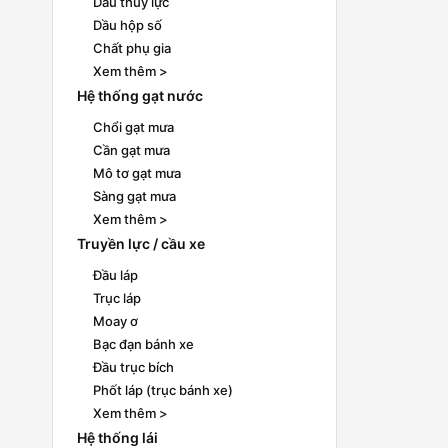
Dầu thủy lực
Dầu hộp số
Chất phụ gia
Xem thêm >
Hệ thống gạt nước
Chổi gạt mưa
Cần gạt mưa
Mô tơ gạt mưa
Sàng gạt mưa
Xem thêm >
Truyền lực / cầu xe
Đầu láp
Trục láp
Moay ơ
Bạc đạn bánh xe
Đầu trục bích
Phốt láp (trục bánh xe)
Xem thêm >
Hệ thống lái