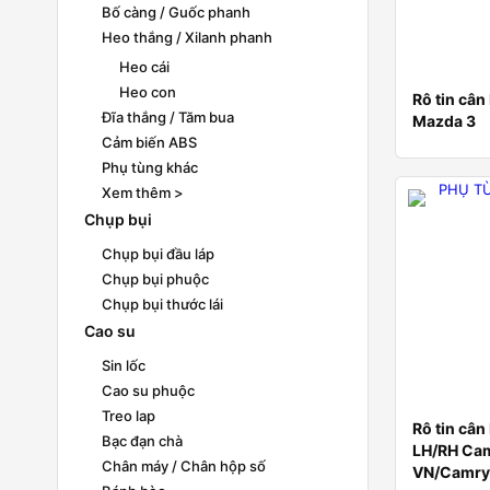
Bố càng / Guốc phanh
Heo thắng / Xilanh phanh
Heo cái
Heo con
Rô tin cân
Đĩa thắng / Tăm bua
Mazda 3
Cảm biến ABS
Phụ tùng khác
Xem thêm >
Chụp bụi
Chụp bụi đầu láp
Chụp bụi phuộc
Chụp bụi thước lái
Cao su
Sin lốc
Cao su phuộc
Treo lap
Rô tin cân
Bạc đạn chà
LH/RH Cam
Chân máy / Chân hộp số
VN/Camr