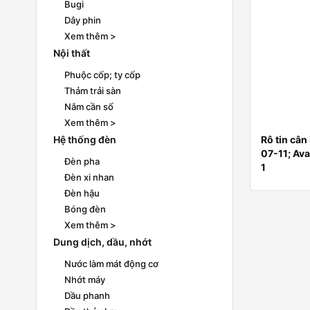
Bugi
Dây phin
Xem thêm >
Nội thất
Phuộc cốp; ty cốp
Thảm trải sàn
Nắm cần số
Xem thêm >
Hệ thống đèn
Rô tin cân
07-11; Av
Đèn pha
1
Đèn xi nhan
Đèn hậu
Bóng đèn
Xem thêm >
Dung dịch, dầu, nhớt
Nước làm mát động cơ
Nhớt máy
Dầu phanh