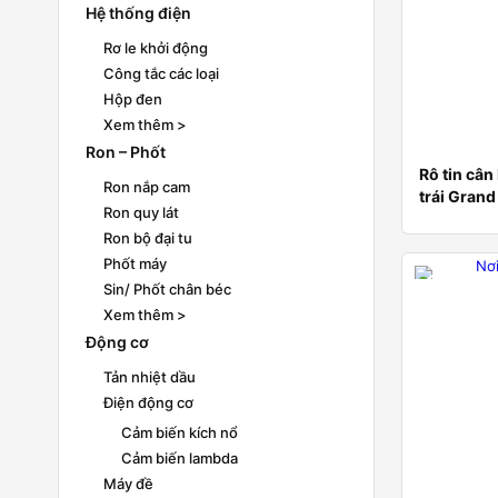
Hệ thống điện
Rơ le khởi động
Công tắc các loại
Hộp đen
Xem thêm >
Ron – Phốt
Rô tin cân
Ron nắp cam
trái Grand
Ron quy lát
Ron bộ đại tu
Phốt máy
Sin/ Phốt chân béc
Xem thêm >
Động cơ
Tản nhiệt dầu
Điện động cơ
Cảm biến kích nổ
Cảm biến lambda
Máy đề