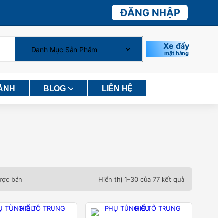
ĐĂNG NHẬP
Xe đẩy
mặt hàng
HÀNH
BLOG
LIÊN HỆ
ược bán
Hiển thị 1–30 của 77 kết quả