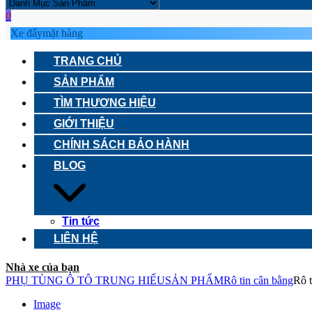
0
Xe đẩy
mặt hàng
TRANG CHỦ
SẢN PHẨM
TÌM THƯƠNG HIỆU
GIỚI THIỆU
CHÍNH SÁCH BẢO HÀNH
BLOG
Tin tức
LIÊN HỆ
Nhà xe của bạn
PHỤ TÙNG Ô TÔ TRUNG HIẾU
SẢN PHẨM
Rô tin cân bằng
Rô 
Image