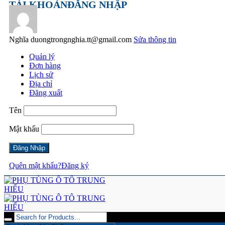
TÀI KHOẢN
ĐĂNG NHẬP
Nghĩa
duongtrongnghia.tt@gmail.com
Sửa thông tin
Quản lý
Đơn hàng
Lịch sử
Địa chỉ
Đăng xuất
Tên
Mật khẩu
Quên mật khẩu?
Đăng ký