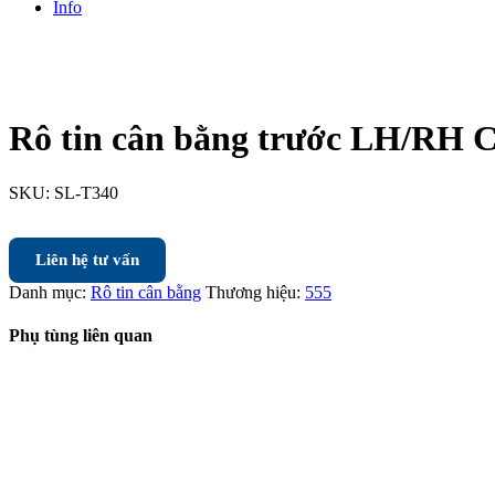
Info
Rô tin cân bằng trước LH/RH 
SKU:
SL-T340
Liên hệ tư vấn
Danh mục:
Rô tin cân bằng
Thương hiệu:
555
Phụ tùng liên quan