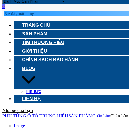
0
Xe đẩy
mặt hàng
TRANG CHỦ
SẢN PHẨM
TÌM THƯƠNG HIỆU
GIỚI THIỆU
CHÍNH SÁCH BẢO HÀNH
BLOG
Tin tức
LIÊN HỆ
Nhà xe của bạn
PHỤ TÙNG Ô TÔ TRUNG HIẾU
SẢN PHẨM
Chắn bùn
Chắn bùn
Image