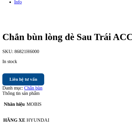
Info
Chắn bùn lòng dè Sau Trái AC
SKU:
86821H6000
In stock
Liên hệ tư vấn
Danh mục:
Chắn bùn
Thông tin sản phẩm
Nhãn hiệu
MOBIS
HÃNG XE
HYUNDAI