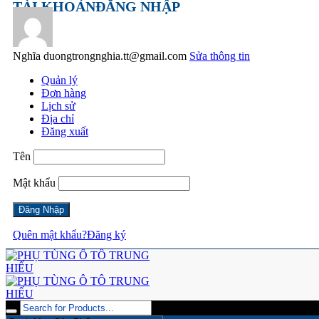
TÀI KHOẢN
ĐĂNG NHẬP
Nghĩa
duongtrongnghia.tt@gmail.com
Sửa thông tin
Quản lý
Đơn hàng
Lịch sử
Địa chỉ
Đăng xuất
Tên
Mật khẩu
Quên mật khẩu?
Đăng ký