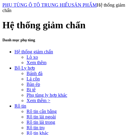
PHỤ TÙNG Ô TÔ TRUNG HIẾU
SẢN PHẨM
Hệ thống giảm
chấn
Hệ thống giảm chấn
Danh mục phụ tùng
Hệ thống giảm chấn
Lò xo
Xem thêm
Bộ Ly hợp
Bánh đà
Lá côn
Bàn ép
Bi tê
Phụ tùng ly hợp khác
Xem thêm >
Rô tin
Rô tin cân bằng
Rô tin lái ngoài
Rô tin lái trong
Rô tin trụ
Rô tin khác