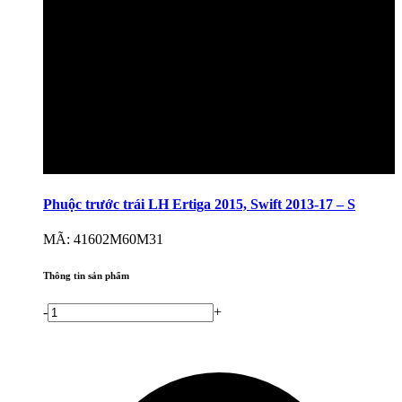
Phuộc trước trái LH Ertiga 2015, Swift 2013-17 – S
MÃ: 41602M60M31
Thông tin sản phẩm
-
+