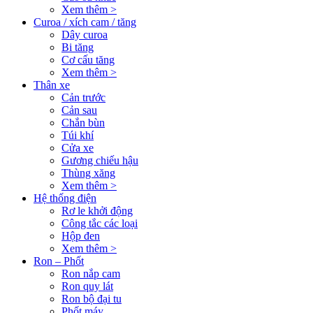
Xem thêm >
Curoa / xích cam / tăng
Dây curoa
Bi tăng
Cơ cấu tăng
Xem thêm >
Thân xe
Cản trước
Cản sau
Chắn bùn
Túi khí
Cửa xe
Gương chiếu hậu
Thùng xăng
Xem thêm >
Hệ thống điện
Rơ le khởi động
Công tắc các loại
Hộp đen
Xem thêm >
Ron – Phốt
Ron nắp cam
Ron quy lát
Ron bộ đại tu
Phốt máy