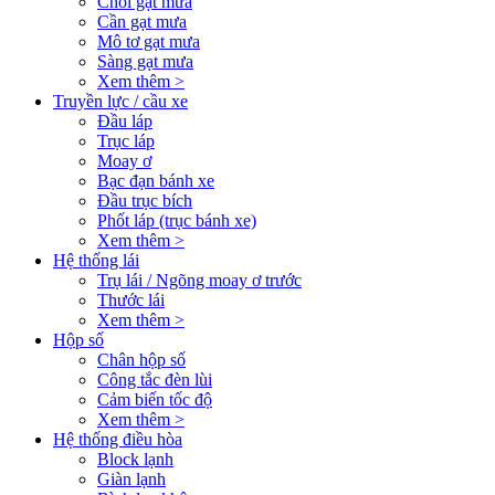
Chổi gạt mưa
Cần gạt mưa
Mô tơ gạt mưa
Sàng gạt mưa
Xem thêm >
Truyền lực / cầu xe
Đầu láp
Trục láp
Moay ơ
Bạc đạn bánh xe
Đầu trục bích
Phốt láp (trục bánh xe)
Xem thêm >
Hệ thống lái
Trụ lái / Ngõng moay ơ trước
Thước lái
Xem thêm >
Hộp số
Chân hộp số
Công tắc đèn lùi
Cảm biến tốc độ
Xem thêm >
Hệ thống điều hòa
Block lạnh
Giàn lạnh