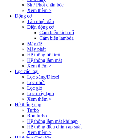
Sin/ Phốt chân béc
Xem thêm >
Động cơ
Tản nhiệt dầu
Điện động cơ
Cảm biến kích nổ
Cảm biến lambda
Máy đề
Máy phát
Hệ thống bôi trơn
Hệ thống làm mát
Xem thêm >
Lọc các loại
Lọc xăng/Diesel
Lọc nhớt
Lọc gió
Lọc máy lạnh
Xem thêm >
Hệ thống nạp
Turbo
Ron turbo
Hệ thống làm mát khí nạp
Hệ thống điều chỉnh áp suất
Xem thêm >
Hệ thống đánh lửa