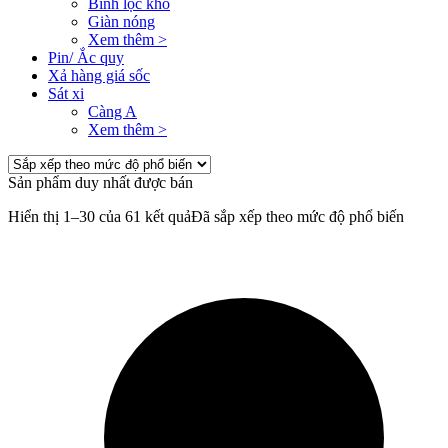
Bình lọc khô
Giàn nóng
Xem thêm >
Pin/ Ắc quy
Xả hàng giá sốc
Sát xi
Càng A
Xem thêm >
Sản phẩm duy nhất được bán
Hiển thị 1–30 của 61 kết quả
Đã sắp xếp theo mức độ phổ biến