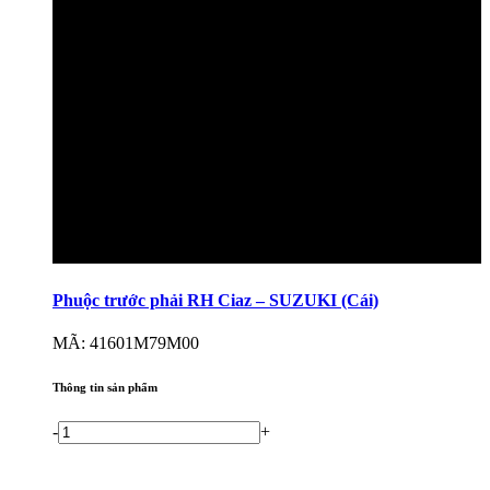
Phuộc trước phải RH Ciaz – SUZUKI (Cái)
MÃ: 41601M79M00
Thông tin sản phẩm
-
+