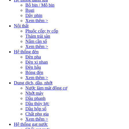
Bô bin / Mô bin
Bugi
Dây phin
Xem thêm >
Nội thất
Phuộc cốp; ty cốp
Thảm trải sàn
Nắm cần số
Xem thêm >
Hệ thống đèn
Đèn pha
Đèn xi nhan
Đèn hậu
Bóng đèn
Xem thêm >
Dung dịch, dầu, nhớt
Nước làm mát động cơ
Nhớt máy
Dầu phanh
Dầu thủy lực
Dầu hộp số
Chất phụ gia
Xem thêm >
Hệ thống gạt nước