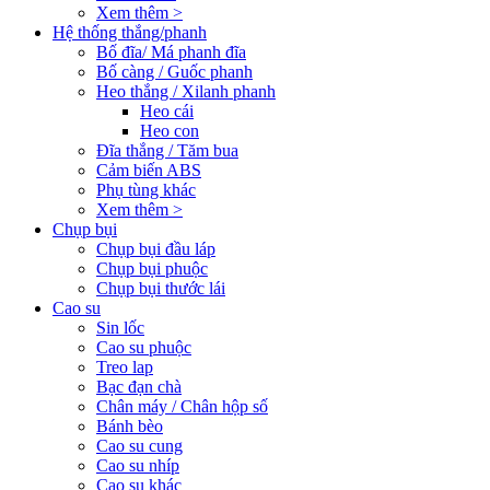
Xem thêm >
Hệ thống thắng/phanh
Bố đĩa/ Má phanh đĩa
Bố càng / Guốc phanh
Heo thắng / Xilanh phanh
Heo cái
Heo con
Đĩa thắng / Tăm bua
Cảm biến ABS
Phụ tùng khác
Xem thêm >
Chụp bụi
Chụp bụi đầu láp
Chụp bụi phuộc
Chụp bụi thước lái
Cao su
Sin lốc
Cao su phuộc
Treo lap
Bạc đạn chà
Chân máy / Chân hộp số
Bánh bèo
Cao su cung
Cao su nhíp
Cao su khác