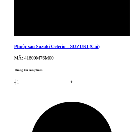
Phuộc sau Suzuki Celerio – SUZUKI (Cái)
MÃ: 41800M76M00
Thông tin sản phẩm
-
+