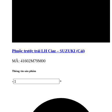
Phuộc trước trái LH Ciaz – SUZUKI (Cái)
MÃ: 41602M79M00
Thông tin sản phẩm
-
+