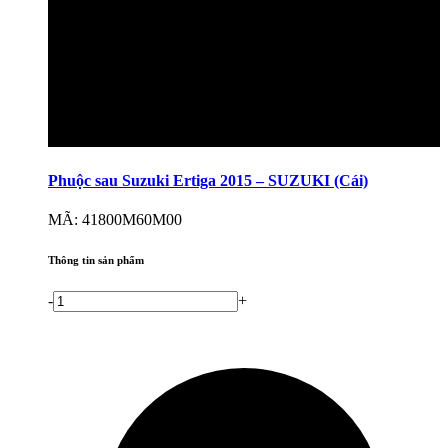
Phuộc sau Suzuki Ertiga 2015 – SUZUKI (Cái)
MÃ: 41800M60M00
Thông tin sản phẩm
-
+