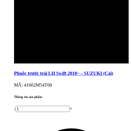
Phuộc trước trái LH Swift 2018~ – SUZUKI (Cái)
MÃ: 41602M54T00
Thông tin sản phẩm
-
+