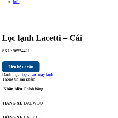
Info
Lọc lạnh Lacetti – Cái
SKU:
96554421
Liên hệ tư vấn
Danh mục:
Lọc
,
Lọc máy lạnh
Thông tin sản phẩm
Nhãn hiệu
Chính hãng
HÃNG XE
DAEWOO
DÒNG XE
LACETTI