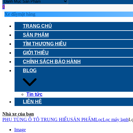
0
Xe đẩy
mặt hàng
TRANG CHỦ
SẢN PHẨM
TÌM THƯƠNG HIỆU
GIỚI THIỆU
CHÍNH SÁCH BẢO HÀNH
BLOG
Tin tức
LIÊN HỆ
Nhà xe của bạn
PHỤ TÙNG Ô TÔ TRUNG HIẾU
SẢN PHẨM
Lọc
Lọc máy lạnh
Lọ
Image