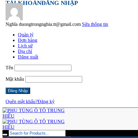
TÀI KHOẢN
ĐĂNG NHẬP
Nghĩa
duongtrongnghia.tt@gmail.com
Sửa thông tin
Quản lý
Đơn hàng
Lịch sử
Địa chỉ
Đăng xuất
Tên
Mật khẩu
Quên mật khẩu?
Đăng ký