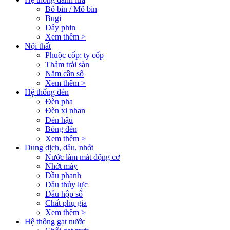
Bô bin / Mô bin
Bugi
Dây phin
Xem thêm >
Nội thất
Phuộc cốp; ty cốp
Thảm trải sàn
Nắm cần số
Xem thêm >
Hệ thống đèn
Đèn pha
Đèn xi nhan
Đèn hậu
Bóng đèn
Xem thêm >
Dung dịch, dầu, nhớt
Nước làm mát động cơ
Nhớt máy
Dầu phanh
Dầu thủy lực
Dầu hộp số
Chất phụ gia
Xem thêm >
Hệ thống gạt nước