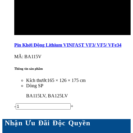
Pin Khởi Động Lithium VINFAST VF3/ VF5/ VFe34
MÃ: BA115V
Thông tin sản phẩm
Kích thước
165 × 126 × 175 cm
Dòng SP
BA115LV, BA125LV
-
+
Nhận Ưu Đãi Độc Quyền