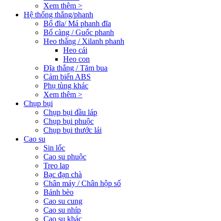
Xem thêm >
Hệ thống thắng/phanh
Bố đĩa/ Má phanh đĩa
Bố càng / Guốc phanh
Heo thắng / Xilanh phanh
Heo cái
Heo con
Đĩa thắng / Tăm bua
Cảm biến ABS
Phụ tùng khác
Xem thêm >
Chụp bụi
Chụp bụi đầu láp
Chụp bụi phuộc
Chụp bụi thước lái
Cao su
Sin lốc
Cao su phuộc
Treo lap
Bạc đạn chà
Chân máy / Chân hộp số
Bánh bèo
Cao su cung
Cao su nhíp
Cao su khác