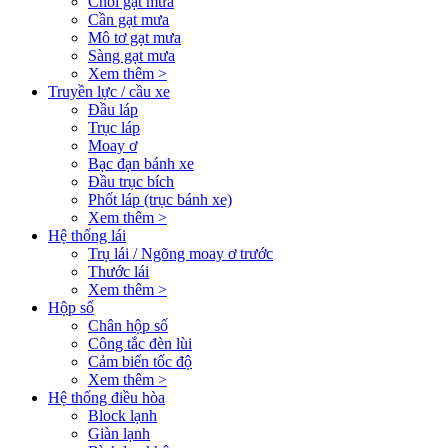
Chổi gạt mưa
Cần gạt mưa
Mô tơ gạt mưa
Sàng gạt mưa
Xem thêm >
Truyền lực / cầu xe
Đầu láp
Trục láp
Moay ơ
Bạc đạn bánh xe
Đầu trục bích
Phốt láp (trục bánh xe)
Xem thêm >
Hệ thống lái
Trụ lái / Ngõng moay ơ trước
Thước lái
Xem thêm >
Hộp số
Chân hộp số
Công tắc đèn lùi
Cảm biến tốc độ
Xem thêm >
Hệ thống điều hòa
Block lạnh
Giàn lạnh