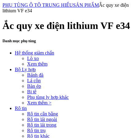
PHỤ TÙNG Ô TÔ TRUNG HIẾU
SẢN PHẨM
Ắc quy xe điện
lithium VF e34
Ắc quy xe điện lithium VF e34
Danh mục phụ tùng
Hệ thống giảm chấn
Lò xo
Xem thêm
Bộ Ly hợp
Bánh đà
Lá côn
Bàn ép
Bi tê
Phụ tùng ly hợp khác
Xem thêm >
Rô tin
Rô tin cân bằng
Rô tin lái ngoài
Rô tin lái trong
Rô tin trụ
Rô tin khác