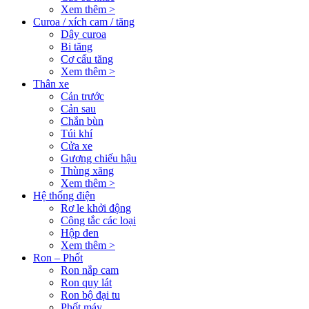
Xem thêm >
Curoa / xích cam / tăng
Dây curoa
Bi tăng
Cơ cấu tăng
Xem thêm >
Thân xe
Cản trước
Cản sau
Chắn bùn
Túi khí
Cửa xe
Gương chiếu hậu
Thùng xăng
Xem thêm >
Hệ thống điện
Rơ le khởi động
Công tắc các loại
Hộp đen
Xem thêm >
Ron – Phốt
Ron nắp cam
Ron quy lát
Ron bộ đại tu
Phốt máy