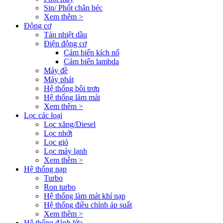
Sin/ Phốt chân béc
Xem thêm >
Động cơ
Tản nhiệt dầu
Điện động cơ
Cảm biến kích nổ
Cảm biến lambda
Máy đề
Máy phát
Hệ thống bôi trơn
Hệ thống làm mát
Xem thêm >
Lọc các loại
Lọc xăng/Diesel
Lọc nhớt
Lọc gió
Lọc máy lạnh
Xem thêm >
Hệ thống nạp
Turbo
Ron turbo
Hệ thống làm mát khí nạp
Hệ thống điều chỉnh áp suất
Xem thêm >
Hệ thống đánh lửa