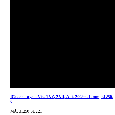
Đĩa côn Toyota Vios 1NZ, 2NR, Altis 2008~ 212mm; 31250-
0
MÃ: 31250-0D221