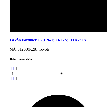
Lá côn Fortuner 2GD 26->; 21-27.5; DTX232A
MÃ: 312500K281-Toyota
Thông tin sản phẩm
-
+