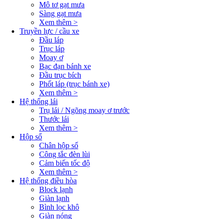
Mô tơ gạt mưa
Sàng gạt mưa
Xem thêm >
Truyền lực / cầu xe
Đầu láp
Trục láp
Moay ơ
Bạc đạn bánh xe
Đầu trục bích
Phốt láp (trục bánh xe)
Xem thêm >
Hệ thống lái
Trụ lái / Ngõng moay ơ trước
Thước lái
Xem thêm >
Hộp số
Chân hộp số
Công tắc đèn lùi
Cảm biến tốc độ
Xem thêm >
Hệ thống điều hòa
Block lạnh
Giàn lạnh
Bình lọc khô
Giàn nóng