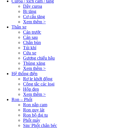
Curoa / xích cam / tăng
Dây curoa
Bi tăng
Cơ cấu tăng
Xem thêm >
Thân xe
Cản trước
Cản sau
Chắn bùn
Túi khí
Cửa xe
Gương chiếu hậu
Thùng xăng
Xem thêm >
Hệ thống điện
Rơ le khởi động
Công tắc các loại
Hộp đen
Xem thêm >
Ron – Phốt
Ron nắp cam
Ron quy lát
Ron bộ đại tu
Phốt máy
Sin/ Phốt chân béc