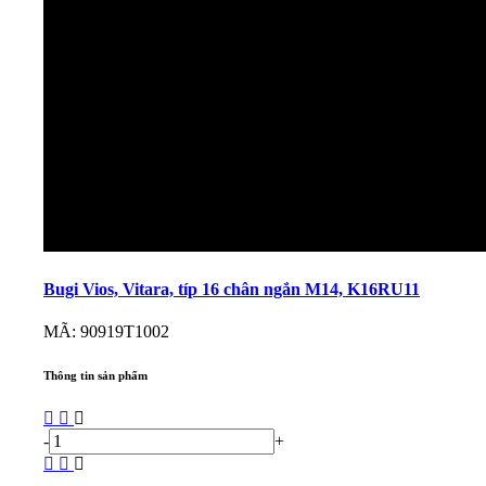
Bugi Vios, Vitara, típ 16 chân ngắn M14, K16RU11
MÃ: 90919T1002
Thông tin sản phẩm
-
+