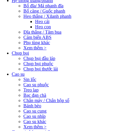
Hệ thống thắng/phanh
Bố đĩa/ Má phanh đĩa
Bố càng / Guốc phanh
Heo thắng / Xilanh phanh
Heo cái
Heo con
Đĩa thắng / Tăm bua
Cảm biến ABS
Phụ tùng khác
Xem thêm >
Chụp bụi
Chụp bụi đầu láp
Chụp bụi phuộc
Chụp bụi thước lái
Cao su
Sin lốc
Cao su phuộc
Treo lap
Bạc đạn chà
Chân máy / Chân hộp số
Bánh bèo
Cao su cung
Cao su nhíp
Cao su khác
Xem thêm >