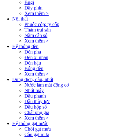
Bugi
Dây phin
Xem thêm >
Nội thất
Phuộc cốp; ty cốp
Thảm trải sàn
Nắm cần số
Xem thêm >
Hệ thống đèn
Đèn pha
Đèn xi nhan
Đèn hậu
Bóng đèn
Xem thêm >
Dung dịch, dầu, nhớt
Nước làm mát động cơ
Nhớt máy
Dầu phanh
Dầu thủy lực
Dầu hộp số
Chất phụ gia
Xem thêm >
Hệ thống gạt nước
Chổi gạt mưa
Cần gạt mưa