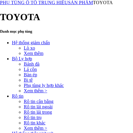
PHỤ TÙNG Ô TÔ TRUNG HIẾU
SẢN PHẨM
TOYOTA
TOYOTA
Danh mục phụ tùng
Hệ thống giảm chấn
Lò xo
Xem thêm
Bộ Ly hợp
Bánh đà
Lá côn
Bàn ép
Bi tê
Phụ tùng ly hợp khác
Xem thêm >
Rô tin
Rô tin cân bằng
Rô tin lái ngoài
Rô tin lái trong
Rô tin trụ
Rô tin khác
Xem thêm >