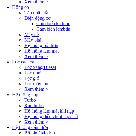
Xem thêm >
Động cơ
Tản nhiệt dầu
Điện động cơ
Cảm biến kích nổ
Cảm biến lambda
Máy đề
Máy phát
Hệ thống bôi trơn
Hệ thống làm mát
Xem thêm >
Lọc các loại
Lọc xăng/Diesel
Lọc nhớt
Lọc gió
Lọc máy lạnh
Xem thêm >
Hệ thống nạp
Turbo
Ron turbo
Hệ thống làm mát khí nạp
Hệ thống điều chỉnh áp suất
Xem thêm >
Hệ thống đánh lửa
Bô bin / Mô bin